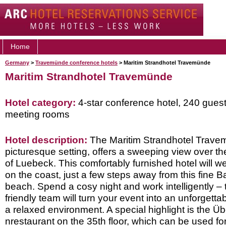
Home
Germany
>
Travemünde conference hotels
> Maritim Strandhotel Travemünde
Maritim Strandhotel Travemünde
Hotel category:
4-star conference hotel, 240 gues
meeting rooms
Hotel description:
The Maritim Strandhotel Travem
picturesque setting, offers a sweeping view over the 
of Luebeck. This comfortably furnished hotel will w
on the coast, just a few steps away from this fine B
beach. Spend a cosy night and work intelligently – t
friendly team will turn your event into an unforgetta
a relaxed environment. A special highlight is the 
nrestaurant on the 35th floor, which can be used fo