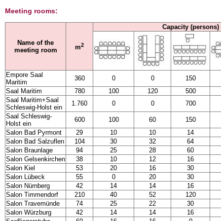
Meeting rooms:
Capacity (persons)
Name of the
2
m
meeting room
Empore Saal
360
0
0
150
Maritim
Saal Maritim
780
100
120
500
Saal Maritim+Saal
1.760
0
0
700
Schleswig-Holst ein
Saal Schleswig-
600
100
60
150
Holst ein
Salon Bad Pyrmont
29
10
10
14
Salon Bad Salzuflen
104
30
32
64
Salon Braunlage
94
25
28
60
Salon Gelsenkirchen
38
10
12
16
Salon Kiel
53
20
16
30
Salon Lübeck
55
0
20
30
Salon Nürnberg
42
14
14
16
Salon Timmendorf
210
40
52
120
Salon Travemünde
74
25
22
30
Salon Würzburg
42
14
14
16